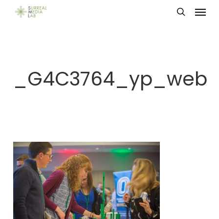
Menu
Skip
search
to
main
content
_G4C3764_yp_web